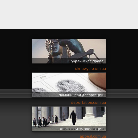
украинское право
ukrlawyer.com.ua
помощь при депортации
deportation.com.ua
отказ в визе, апелляция
appeal.com.ua