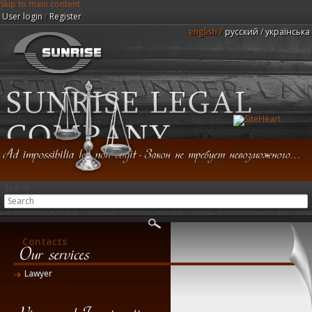
Skip to main content
User login
/
Register
english
русский
українська
Sunrise Legal Company
Search
Home
Service
FAQ
Partners
Contacts
Lawyer