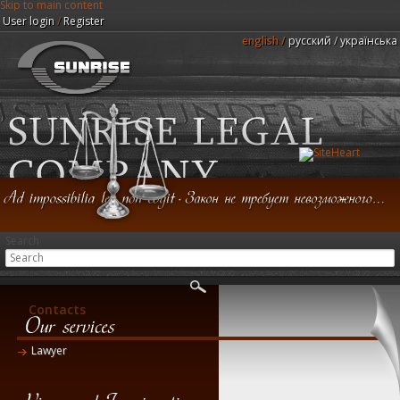
Skip to main content
User login
/
Register
english
русский
українська
Sunrise Legal Company
Search
Home
Service
FAQ
Partners
Contacts
Lawyer