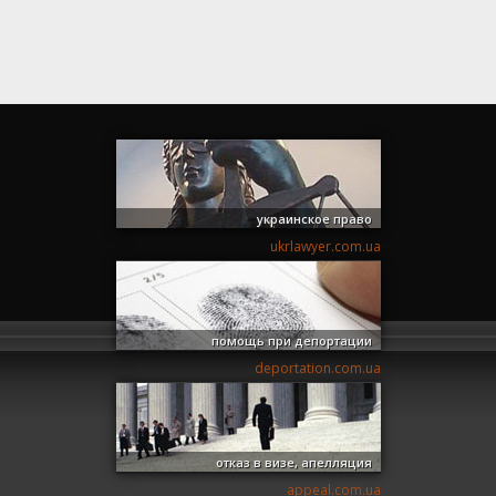
украинское право
ukrlawyer.com.ua
помощь при депортации
deportation.com.ua
отказ в визе, апелляция
appeal.com.ua